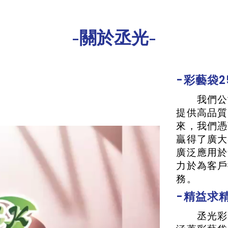
-關於丞光-
-彩藝袋2
我們公司
提供高品質
來，我們憑
贏得了廣大
廣泛應用於
力於為客戶
務。
-精益求精
丞光彩藝